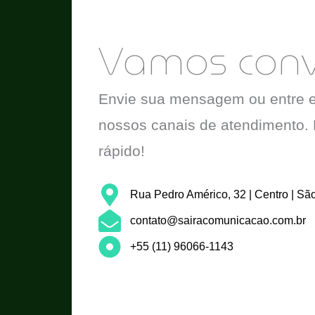
Vamos conve
Envie sua mensagem ou entre e
nossos canais de atendimento
rápido!
Rua Pedro Américo, 32 | Centro | Sã
contato@sairacomunicacao.com.br
+55 (11) 96066-1143